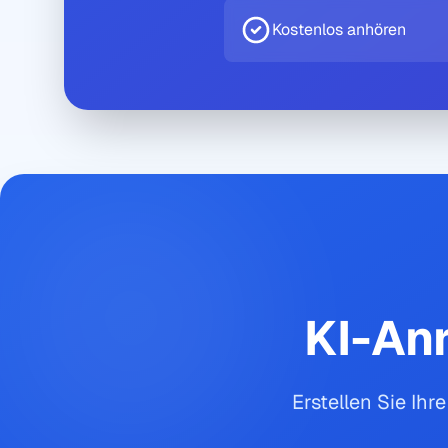
Kostenlos anhören
KI-An
Erstellen Sie Ih