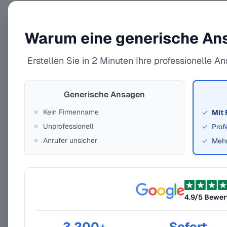
Warum eine generische An
Erstellen Sie in 2 Minuten Ihre professionelle 
Anrufbeantw
Generische Ansagen
✗
Kein Firmenname
✓
Mit
✗
Unprofessionell
✓
Prof
✗
Anrufer unsicher
✓
Mehr
4.9/5 Bewer
3.200+
Sofort