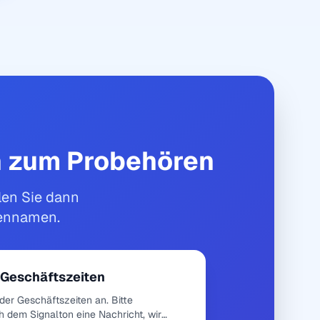
n zum Probehören
len Sie dann
mennamen.
 Geschäftszeiten
der Geschäftszeiten an. Bitte
h dem Signalton eine Nachricht, wir