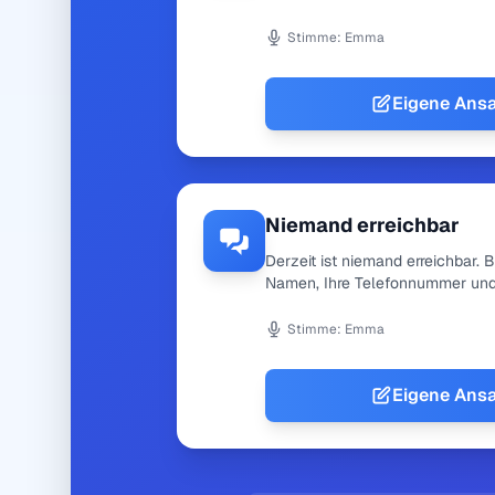
freie Mitarbeiter ist gleich für Si
Stimme: Emma
Eigene Ansa
Niemand erreichbar
Derzeit ist niemand erreichbar. B
Namen, Ihre Telefonnummer und I
gerne zurück.
Stimme: Emma
Eigene Ansa