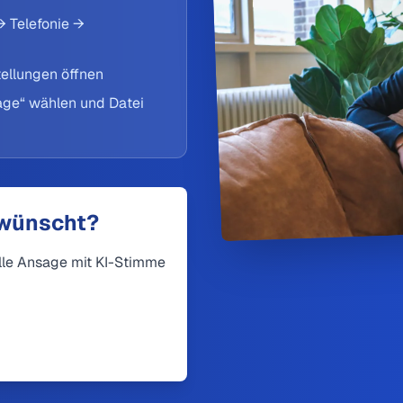
→ Telefonie →
tellungen öffnen
age“ wählen und Datei
ewünscht?
elle Ansage mit KI-Stimme