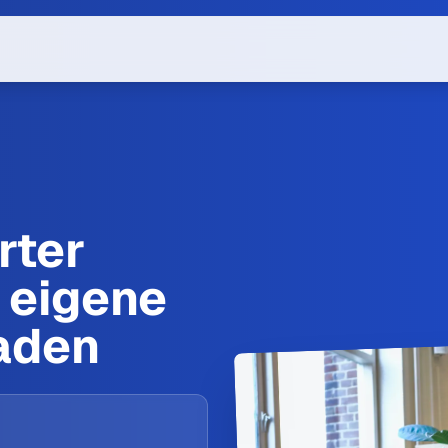
rter
 eigene
aden