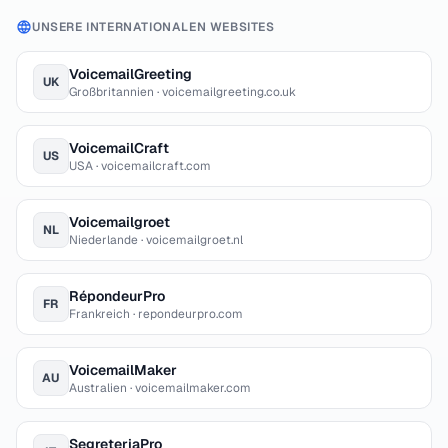
UNSERE INTERNATIONALEN WEBSITES
VoicemailGreeting
UK
Großbritannien · voicemailgreeting.co.uk
VoicemailCraft
US
USA · voicemailcraft.com
Voicemailgroet
NL
Niederlande · voicemailgroet.nl
RépondeurPro
FR
Frankreich · repondeurpro.com
VoicemailMaker
AU
Australien · voicemailmaker.com
SegreteriaPro